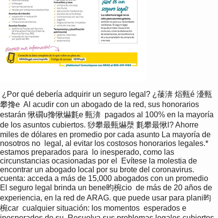
 ¿Por qué debería adquirir un seguro legal? ¿䔀渀 焀甀é 瀀甀
攀搀e  Al acudir con un abogado de la red, sus honorarios 
estarán 愀礀u搀愀爀氀e 甀渀  pagados al 100% en la mayoría 
de los asuntos cubiertos. 猀攀最甀爀漀 氀攀最愀l? Ahorre 
miles de dólares en promedio por cada asunto La mayoría de 
nosotros no  legal, al evitar los costosos honorarios legales.* 
estamos preparados para  lo inesperado, como las  
circunstancias ocasionadas por el  Evítese la molestia de 
encontrar un abogado local por su brote del coronavirus.  
cuenta: acceda a más de 15,000 abogados con un promedio 
El seguro legal brinda un bene昀椀cio  de más de 20 años de 
experiencia, en la red de ARAG. que puede usar para plani昀
椀car  cualquier situación: los momentos  esperados e 
inesperados de su  Resuelva sus problemas legales cubiertos 